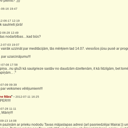
ev piemīt? :)))
-06-16 19:47
12-06-17 12:19
k saulrieti jūrā!
2-06-28 12:49
das nodarbības....kad būs?
2-07-03 19:07
o vairāk uzzināt par meditācijām, tās mērķiem tad 14.07. viesošos jūsu pusē ar pro
a par uzaicinājumu!!!
-07-08 17:58
apiņa...nu gluži kā saulgrieze sastāv no daudzām dzeltenām, it kā līdzīgām, bet tomē
piņām... :*
-07-09 09:39
s par veiksmes vēlējumiem!!!
* -
ne Māra
2012-07-11 16:25
PER!!!!
-07-28 11:11
 Māriņ!!!
-09-13 14:08
m paziņām ar prieku nododu Tavas mājaslapas adresi (arī pasniedzējai Mairai:)) un