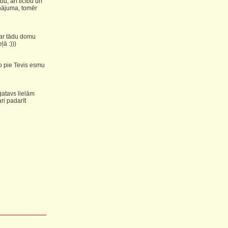
u, arī ticību un
inājuma, tomēr
i ar tādu domu
ļā :)))
o pie Tevis esmu
gatavs lielām
ri padarīt