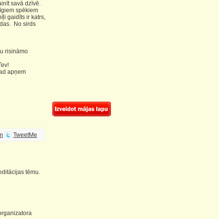
inīt savā dzīvē.
opīgiem spēkiem
i gaidīts ir katrs,
undas. No sirds
vu risināmo
Tev!
 kad apņem
em
TweetMe
editācijas tēmu.
 organizatora