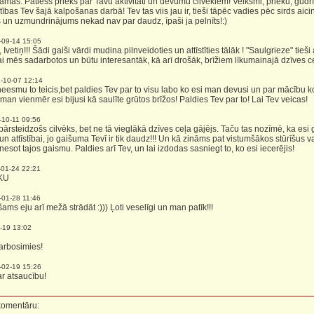
mas. Patiess prieks par Tavu aktivitāti un devumu cilvēkiem! Veiksmi, prieku, gudrīb
ības Tev šajā kalpošanas darbā! Tev tas viis jau ir, tieši tāpēc vadies pēc sirds aic
 un uzmundrinājums nekad nav par daudz, īpaši ja pelnīts!:)
-09-14 15:05
 Ivetiņ!!! Šādi gaiši vārdi mudina pilnveidoties un attīstīties tālāk ! "Saulgrieze" tieš
 lai mēs sadarbotos un būtu interesantāk, kā arī drošāk, brīžiem līkumainajā dzīves ce
-10-07 12:14
eesmu to teicis,bet paldies Tev par to visu labo ko esi man devusi un par mācību k
man vienmēr esi bijusi kā saulīte grūtos brīžos! Paldies Tev par to! Lai Tev veicas!
-10-11 09:56
 pārsteidzošs cilvēks, bet ne tā vieglākā dzīves ceļa gājējs. Taču tas nozīmē, ka esi 
 attīstībai, jo gaišuma Tevī ir tik daudz!!! Un kā zināms pat vistumšākos stūrīšus va
nesot tajos gaismu. Paldies arī Tev, un lai izdodas sasniegt to, ko esi iecerējis!
-01-24 22:21
KU
-01-28 11:46
ams eju arī mežā strādāt :))) Ļoti veselīgi un man patīk!!!
-19 13:02
darbosimies!
-02-19 15:26
ar atsaucību!
 komentāru: