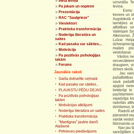
Ineta Ieviņa
uzrunāšu Te
Pa jokam un nopietni
Ieviņa.
Esmu Starpt
Prezentācija
trenere un st
RAC "Saulgrieze"
Augstskolā m
laimējies ar
Vieslektori
attīstības 
Praktiska transformācija
Valērijam Si
Noderīga literatūra un
Atkinsonei, 
saites
Luīzai Heij
Kad pasaka var sākties...
dzīvespriecī
malām plūs
Motivācija
veidošanai.
Pa pozitīvās psiholoģijas
Vārdos neiz
takām
vecvecākiem,
Forums
draugiem, vis
dzīves skolā.
Jaunākie raksti
Jau vairāk 
pašattīstība
Gaiša dvēselīte ceļmalā
savā pašatt
Kad pasaka var sākties...
apgūst neie
PLAUKSTU PĒDU DEJAS
lietderīgi 
pazīstamiem c
Pa pozitīvās psiholoģijas
vajadzīga ko
takām
radošās attī
Motivācijas atklājumi
dzirdamus, t
Noderīga literatūra un saites
Radoši attīs
pārveidot ne
Praktiska transformācija
vairāk veidot
"Mantigras" jautrie danči
līdzsvarotu 
Atašienē
Nav jau tā, k
Pirtnieces piedāvājums
sarežģītām d