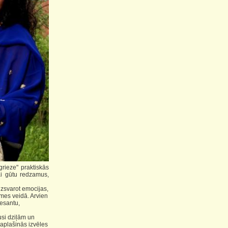
rieze" praktiskās
ai gūtu redzamus,
dzsvarot emocijas,
smes veidā. Arvien
resantu,
usi dziļām un
paplašinās izvēles