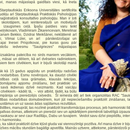
vi, manas mājaslapā gaidītais viesi, kā Ineta
autiskās Eriksona Universitātes sertificēta
udēju arī Starptautiskajā Praktiskās Psiholoģijas
aģistratūrā konsultatīvo psiholoģiju. Man ir ļoti
 skolotājiem, kuri ieinteresējuši un motivējuši
un izaugsmes ceļā. Īpašu paldies varu teikt
ņeļņikovam, Vladimiram Žikarencevam, Merelinai
Žanam Bekkio, Dzidrai Meikšānei, neklātienē arī
ai, Vilmai Lūlei, un arī pārsteidzošajai un
gajai Inesei Prisjolkovai, pie kuras guvu pār
tošu iedvesmu "Saulgriezes" mājaslapas
sakāma pateicība no sirds maniem vecākiem,
 māsai un dēliem, kā arī dvēseles radiniekiem,
iem tiem cilvēkiem, kuri ir bijuši skolotāji manā
kā 15 gadus apgūstu un praktizēju radošas
s nodarbības. Esmu novērojusi, ka daudzi cilvēki
īstības ceļā lasa grāmatas, klausās lekcijas,
domājamu apjomu zināšanu, bet praktiski un
to savā ikdienas dzīvē neizmanto. Kad vaicāju
ilvēkiem - kādēļ tā, - viņi atbild, tādēļ, ka būtu
mpānija un pieredzējis ceļvedis. Šī iemesla dēļ arī tiek organizētas RAC "Saulg
stības nodarbības domubiedriem, kuri jūt nepieciešamību praktizēt zināšanas, l
austāmus un uz savas ādas sajūtamus rezultātus.
tīties, manuprāt, tas nozīmē praktizēt transformācijas procesus, jeb harmoniski lī
gatīvas domas, attieksmi un pieredzi sev un apkārtējiem piemēroti labvēlīgā izpau
 saskaņu ar sevi caur Radītāju, Dabu un tuvajiem. Veidot savu dzīvi piepildītu, inte
un harmonisku.
a sākot praktizēt dzīve kļūst gluda vai viennozīmīgi pozitīva. Arī mana dzīve ir bij
zīves mācību stundām bagātīgi apveltīta. Mainās uztvere, attieksme, pārsteidzoši 