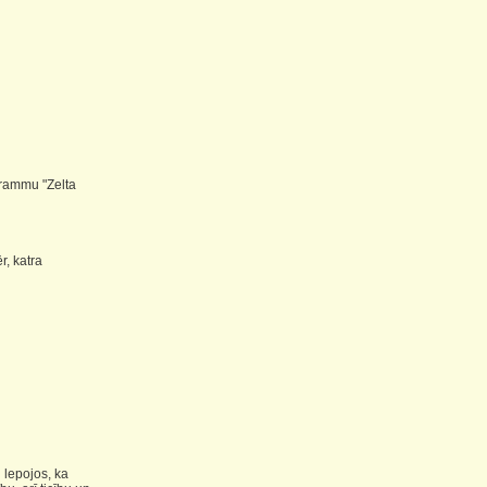
grammu "Zelta
r, katra
 lepojos, ka