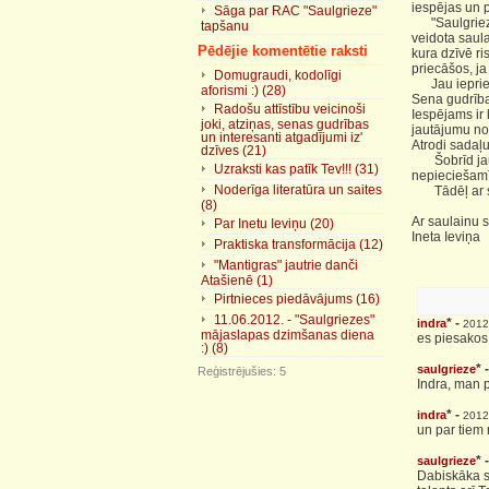
iespējas un p
Sāga par RAC "Saulgrieze"
"Saulgrieze"
tapšanu
veidota saula
Pēdējie komentētie raksti
kura dzīvē ri
priecāšos, ja
Domugraudi, kodolīgi
Jau iepriekš
aforismi :) (28)
Sena gudrība
Radošu attīstību veicinoši
Iespējams ir 
joki, atziņas, senas gudrības
jautājumu no
un interesanti atgadījumi iz'
Atrodi sadaļu:
dzīves (21)
Šobrīd jau pē
Uzraksti kas patīk Tev!!! (31)
nepieciešamī
Noderīga literatūra un saites
Tādēļ ar sir
(8)
Ar saulainu s
Par Inetu Ieviņu (20)
Ineta Ieviņa
Praktiska transformācija (12)
"Mantigras" jautrie danči
Atašienē (1)
Pirtnieces piedāvājums (16)
11.06.2012. - "Saulgriezes"
* -
indra
2012
mājaslapas dzimšanas diena
es piesakos 
:) (8)
* 
saulgrieze
Reģistrējušies: 5
Indra, man p
* -
indra
2012
un par tiem m
* 
saulgrieze
Dabiskāka se