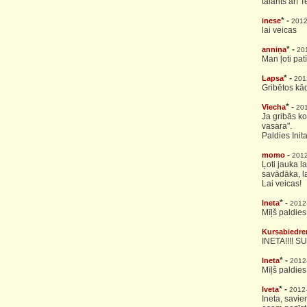
talants arī T
* -
inese
2012
lai veicas
* -
anniņa
20
Man ļoti patī
* -
Lapsa
201
Gribētos kā
* -
Viecha
201
Ja gribās k
vasara".
Paldies Init
-
momo
2012
Ļoti jauka l
savādāka, la
Lai veicas!
* -
Ineta
2012
Mīļš paldie
Kursabiedre
INETA!!!! SU
* -
Ineta
2012
Mīļš paldies,
* -
Iveta
2012
Ineta, savie