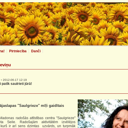
na!
Pirtniecība
Danči
Ieviņu
 -
2012-06-17 12:19
 patīk saulrieti jūrā!
jaslapas "Saulgrieze" mīļi gaidītais
as radošās attīstības centra "Saulgrieze"
eta Seile. Radošajām aktivitātēm izvēlējos
 kurš ir arī sens dzimtas uzvārds, un turpmāk