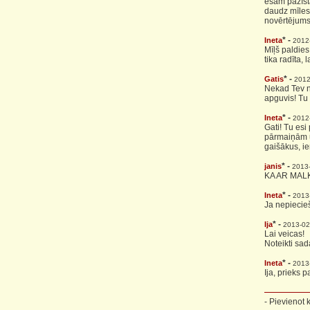
esam pazīsta
daudz mīlest
novērtējums
* -
Ineta
2012
Mīļš paldies,
tika radīta,
* -
Gatis
2012
Nekad Tev n
apguvis! Tu 
* -
Ineta
2012
Gati! Tu esi
pārmaiņām un
gaišākus, ie
* -
janis
2013
KA AR MAL
* -
Ineta
2013
Ja nepiecieš
* -
Ija
2013-02
Lai veicas!
Noteikti sa
* -
Ineta
2013
Ija, prieks p
- Pievienot