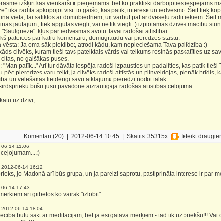
rasme izšķirt kas vienkārši ir pieņemams, bet ko praktiski darbojoties iespējams ma
 tika radīta apkopojot visu to gaišo, kas patīk, interesē un iedvesmo. Šeit tiek k
ina vieta, lai satiktos ar domubiedriem, un varbūt pat ar dvēseļu radiniekiem. Šeit mīļ
sinās jautājumi, tiek apgūtas viegli, vai ne tik viegli :) izprotamas dzīves mācību st
 "Saulgrieze" kļūs par iedvesmas avotu Tavai radošai attīstībai.
 pateicos par katru komentāru, domugraudu vai pieredzes stāstu.
 vēsta: Ja oma sāk pieklibot, atrodi kādu, kam nepieciešama Tava palīdzība :)
kāds cilvēks, kuram tieši tavs pateiktais vārds vai teikums rosinās paskatīties uz sa
 citas, no gaišākas puses.
 "Man patīk..." Arī tur dāvāta iespēja radoši izpausties un padalīties, kas patīk tieši 
c pieredzes varu teikt, ja cilvēks radoši attīstās un pilnveidojas, pienāk brīdis,
ba un vēlēšanās lietderīgi savu atklājumu pieredzi nodot tālāk.
dsprieku būšu jūsu pavadone aizrautīgajā radošās attīstības ceļojumā.
katu uz dzīvi,
Komentāri (20) | 2012-06-14 10:45 | Skatīts: 35315x
Ieteikt draugi
-06-14 11:06
ceļojumam....:)
-
2012-06-14 16:12
rieks, jo Madonā arī būs grupa, un ja pareizi saprotu, pastiprināta interese ir par m
-06-14 17:43
ērķiem arī gribētos ko vairāk "izlobīt"....
-
2012-06-14 18:04
cība būtu sākt ar meditācijām, bet ja esi gatava mērķiem - tad tik uz priekšu!!! Vai