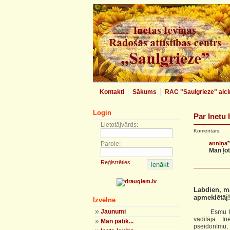
Kontakti
Sākums
RAC "Saulgrieze" aici
Login
Par Inetu 
Lietotājvārds:
Komentārs:
*
Parole:
anniņa
Man ļoti
Reģistrēties
Labdien, mā
apmeklētāj!
Izvēlne
Jaunumi
Esmu Madon
vadītāja In
Man patīk...
pseidonīmu,