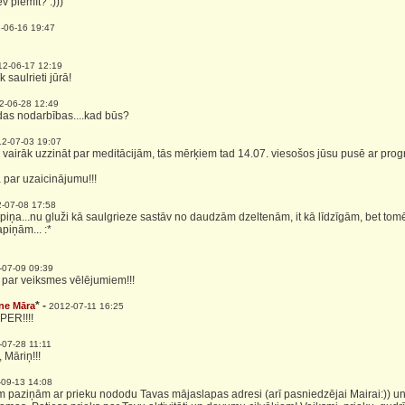
ev piemīt? :)))
-06-16 19:47
12-06-17 12:19
k saulrieti jūrā!
2-06-28 12:49
das nodarbības....kad būs?
2-07-03 19:07
o vairāk uzzināt par meditācijām, tās mērķiem tad 14.07. viesošos jūsu pusē ar pro
a par uzaicinājumu!!!
-07-08 17:58
apiņa...nu gluži kā saulgrieze sastāv no daudzām dzeltenām, it kā līdzīgām, bet tomē
piņām... :*
-07-09 09:39
s par veiksmes vēlējumiem!!!
* -
ne Māra
2012-07-11 16:25
PER!!!!
-07-28 11:11
 Māriņ!!!
-09-13 14:08
m paziņām ar prieku nododu Tavas mājaslapas adresi (arī pasniedzējai Mairai:)) un