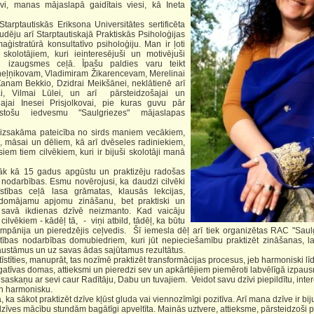
vi, manas mājaslapā gaidītais viesi, kā Ineta
autiskās Eriksona Universitātes sertificēta
udēju arī Starptautiskajā Praktiskās Psiholoģijas
aģistratūrā konsultatīvo psiholoģiju. Man ir ļoti
 skolotājiem, kuri ieinteresējuši un motivējuši
un izaugsmes ceļā. Īpašu paldies varu teikt
ņeļņikovam, Vladimiram Žikarencevam, Merelinai
Žanam Bekkio, Dzidrai Meikšānei, neklātienē arī
ai, Vilmai Lūlei, un arī pārsteidzošajai un
gajai Inesei Prisjolkovai, pie kuras guvu pār
tošu iedvesmu "Saulgriezes" mājaslapas
sakāma pateicība no sirds maniem vecākiem,
 māsai un dēliem, kā arī dvēseles radiniekiem,
iem tiem cilvēkiem, kuri ir bijuši skolotāji manā
kā 15 gadus apgūstu un praktizēju radošas
s nodarbības. Esmu novērojusi, ka daudzi cilvēki
īstības ceļā lasa grāmatas, klausās lekcijas,
domājamu apjomu zināšanu, bet praktiski un
to savā ikdienas dzīvē neizmanto. Kad vaicāju
ilvēkiem - kādēļ tā, - viņi atbild, tādēļ, ka būtu
mpānija un pieredzējis ceļvedis. Šī iemesla dēļ arī tiek organizētas RAC "Saulg
stības nodarbības domubiedriem, kuri jūt nepieciešamību praktizēt zināšanas, l
austāmus un uz savas ādas sajūtamus rezultātus.
tīties, manuprāt, tas nozīmē praktizēt transformācijas procesus, jeb harmoniski lī
gatīvas domas, attieksmi un pieredzi sev un apkārtējiem piemēroti labvēlīgā izpau
 saskaņu ar sevi caur Radītāju, Dabu un tuvajiem. Veidot savu dzīvi piepildītu, inte
un harmonisku.
a sākot praktizēt dzīve kļūst gluda vai viennozīmīgi pozitīva. Arī mana dzīve ir bij
zīves mācību stundām bagātīgi apveltīta. Mainās uztvere, attieksme, pārsteidzoši 