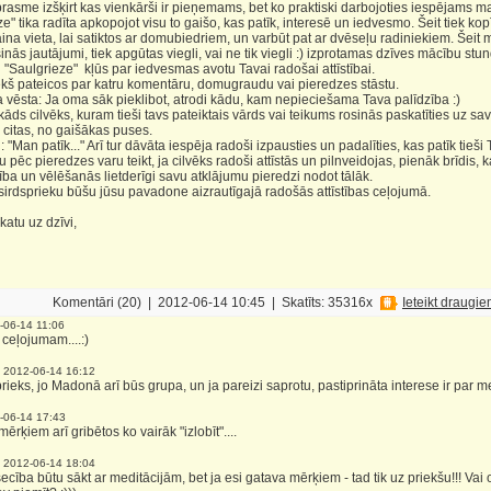
rasme izšķirt kas vienkārši ir pieņemams, bet ko praktiski darbojoties iespējams ma
 tika radīta apkopojot visu to gaišo, kas patīk, interesē un iedvesmo. Šeit tiek k
ina vieta, lai satiktos ar domubiedriem, un varbūt pat ar dvēseļu radiniekiem. Šeit mīļ
sinās jautājumi, tiek apgūtas viegli, vai ne tik viegli :) izprotamas dzīves mācību st
 "Saulgrieze" kļūs par iedvesmas avotu Tavai radošai attīstībai.
 pateicos par katru komentāru, domugraudu vai pieredzes stāstu.
 vēsta: Ja oma sāk pieklibot, atrodi kādu, kam nepieciešama Tava palīdzība :)
kāds cilvēks, kuram tieši tavs pateiktais vārds vai teikums rosinās paskatīties uz sa
 citas, no gaišākas puses.
 "Man patīk..." Arī tur dāvāta iespēja radoši izpausties un padalīties, kas patīk tieši 
c pieredzes varu teikt, ja cilvēks radoši attīstās un pilnveidojas, pienāk brīdis,
ba un vēlēšanās lietderīgi savu atklājumu pieredzi nodot tālāk.
dsprieku būšu jūsu pavadone aizrautīgajā radošās attīstības ceļojumā.
katu uz dzīvi,
Komentāri (20) | 2012-06-14 10:45 | Skatīts: 35316x
Ieteikt draugi
-06-14 11:06
ceļojumam....:)
-
2012-06-14 16:12
rieks, jo Madonā arī būs grupa, un ja pareizi saprotu, pastiprināta interese ir par m
-06-14 17:43
ērķiem arī gribētos ko vairāk "izlobīt"....
-
2012-06-14 18:04
cība būtu sākt ar meditācijām, bet ja esi gatava mērķiem - tad tik uz priekšu!!! Vai