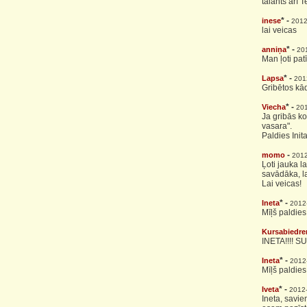
talants arī T
* -
inese
2012
lai veicas
* -
anniņa
20
Man ļoti patī
* -
Lapsa
201
Gribētos kā
* -
Viecha
201
Ja gribās k
vasara".
Paldies Init
-
momo
2012
Ļoti jauka l
savādāka, la
Lai veicas!
* -
Ineta
2012
Mīļš paldie
Kursabiedre
INETA!!!! SU
* -
Ineta
2012
Mīļš paldies,
* -
Iveta
2012
Ineta, savie