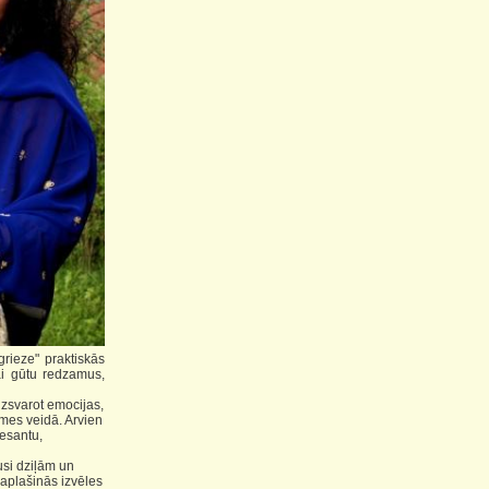
rieze" praktiskās
ai gūtu redzamus,
dzsvarot emocijas,
smes veidā. Arvien
resantu,
usi dziļām un
paplašinās izvēles