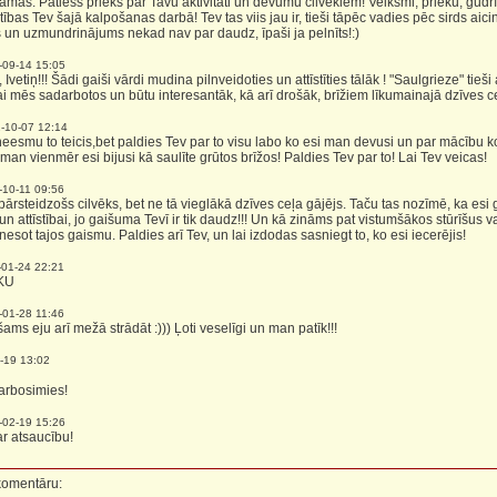
mas. Patiess prieks par Tavu aktivitāti un devumu cilvēkiem! Veiksmi, prieku, gudrīb
ības Tev šajā kalpošanas darbā! Tev tas viis jau ir, tieši tāpēc vadies pēc sirds aic
 un uzmundrinājums nekad nav par daudz, īpaši ja pelnīts!:)
-09-14 15:05
 Ivetiņ!!! Šādi gaiši vārdi mudina pilnveidoties un attīstīties tālāk ! "Saulgrieze" tieš
 lai mēs sadarbotos un būtu interesantāk, kā arī drošāk, brīžiem līkumainajā dzīves ce
-10-07 12:14
eesmu to teicis,bet paldies Tev par to visu labo ko esi man devusi un par mācību k
man vienmēr esi bijusi kā saulīte grūtos brīžos! Paldies Tev par to! Lai Tev veicas!
-10-11 09:56
 pārsteidzošs cilvēks, bet ne tā vieglākā dzīves ceļa gājējs. Taču tas nozīmē, ka esi 
 attīstībai, jo gaišuma Tevī ir tik daudz!!! Un kā zināms pat vistumšākos stūrīšus va
nesot tajos gaismu. Paldies arī Tev, un lai izdodas sasniegt to, ko esi iecerējis!
-01-24 22:21
KU
-01-28 11:46
ams eju arī mežā strādāt :))) Ļoti veselīgi un man patīk!!!
-19 13:02
darbosimies!
-02-19 15:26
ar atsaucību!
 komentāru: