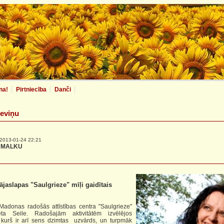
na!
Pirtniecība
Danči
Ieviņu
2013-01-24 22:21
 MALKU
jaslapas "Saulgrieze" mīļi gaidītais
as radošās attīstības centra "Saulgrieze"
eta Seile. Radošajām aktivitātēm izvēlējos
 kurš ir arī sens dzimtas uzvārds, un turpmāk