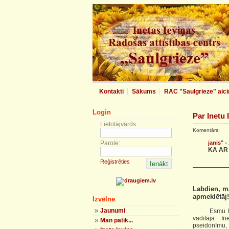
Kontakti
Sākums
RAC "Saulgrieze" aici
Login
Par Inetu 
Lietotājvārds:
Komentārs:
* -
Parole:
janis
KA AR
Reģistrēties
Labdien, mā
apmeklētāj!
Izvēlne
Jaunumi
Esmu Madon
vadītāja In
Man patīk...
pseidonīmu,