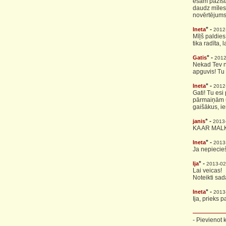
esam pazīsta
daudz mīlest
novērtējums
* -
Ineta
2012
Mīļš paldies,
tika radīta,
* -
Gatis
2012
Nekad Tev n
apguvis! Tu 
* -
Ineta
2012
Gati! Tu esi
pārmaiņām un
gaišākus, ie
* -
janis
2013
KA AR MAL
* -
Ineta
2013
Ja nepiecieš
* -
Ija
2013-02
Lai veicas!
Noteikti sa
* -
Ineta
2013
Ija, prieks p
- Pievienot