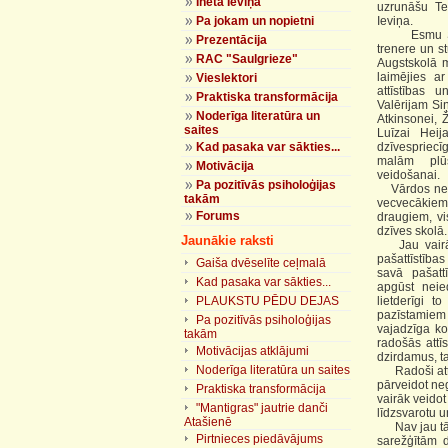
Ineta Ieviņa
uzrunāšu Te
Pa jokam un nopietni
Ieviņa.
Esmu Starpt
Prezentācija
trenere un st
RAC "Saulgrieze"
Augstskolā m
laimējies ar
Vieslektori
attīstības 
Praktiska transformācija
Valērijam Si
Noderīga literatūra un
Atkinsonei, 
saites
Luīzai Heij
Kad pasaka var sākties...
dzīvespriecī
malām plūs
Motivācija
veidošanai.
Pa pozitīvās psiholoģijas
Vārdos neiz
takām
vecvecākiem,
Forums
draugiem, vis
dzīves skolā.
Jaunākie raksti
Jau vairāk 
pašattīstība
Gaiša dvēselīte ceļmalā
savā pašatt
Kad pasaka var sākties...
apgūst neie
PLAUKSTU PĒDU DEJAS
lietderīgi 
pazīstamiem c
Pa pozitīvās psiholoģijas
vajadzīga ko
takām
radošās attī
Motivācijas atklājumi
dzirdamus, t
Noderīga literatūra un saites
Radoši attīs
pārveidot ne
Praktiska transformācija
vairāk veidot
"Mantigras" jautrie danči
līdzsvarotu 
Atašienē
Nav jau tā, k
Pirtnieces piedāvājums
sarežģītām d