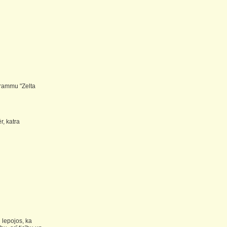
grammu "Zelta
r, katra
 lepojos, ka