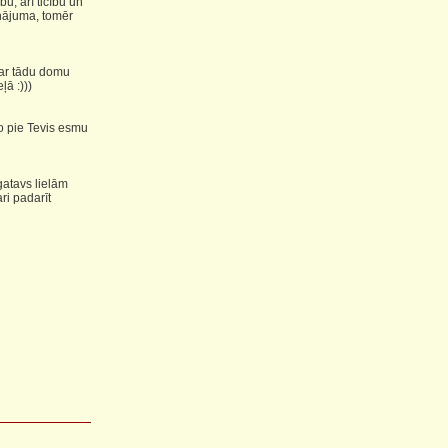
u, arī ticību un
inājuma, tomēr
i ar tādu domu
ļā :)))
o pie Tevis esmu
gatavs lielām
ri padarīt