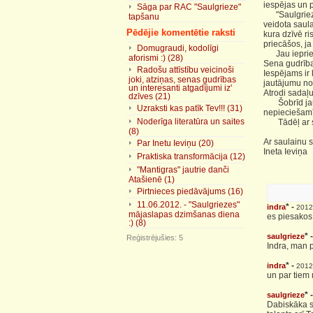
iespējas un p
Sāga par RAC "Saulgrieze"
"Saulgrieze"
tapšanu
veidota saula
Pēdējie komentētie raksti
kura dzīvē ri
priecāšos, ja
Domugraudi, kodolīgi
Jau iepriekš
aforismi :) (28)
Sena gudrība
Radošu attīstību veicinoši
Iespējams ir 
joki, atziņas, senas gudrības
jautājumu no
un interesanti atgadījumi iz'
Atrodi sadaļu:
dzīves (21)
Šobrīd jau pē
Uzraksti kas patīk Tev!!! (31)
nepieciešamī
Noderīga literatūra un saites
Tādēļ ar sir
(8)
Ar saulainu s
Par Inetu Ieviņu (20)
Ineta Ieviņa
Praktiska transformācija (12)
"Mantigras" jautrie danči
Atašienē (1)
Pirtnieces piedāvājums (16)
11.06.2012. - "Saulgriezes"
* -
indra
2012
mājaslapas dzimšanas diena
es piesakos 
:) (8)
* 
saulgrieze
Reģistrējušies: 5
Indra, man p
* -
indra
2012
un par tiem m
* 
saulgrieze
Dabiskāka se