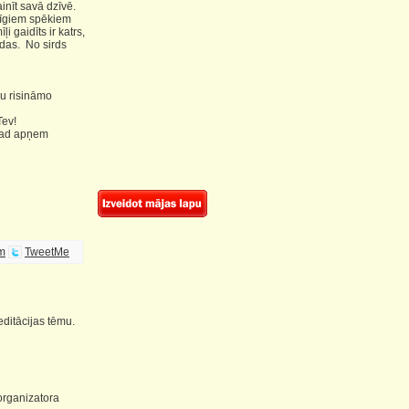
inīt savā dzīvē.
opīgiem spēkiem
i gaidīts ir katrs,
undas. No sirds
vu risināmo
Tev!
 kad apņem
em
TweetMe
editācijas tēmu.
 organizatora